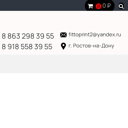
0
₽
0
8 863 298 39 55
fittoprint2@yandex.ru
8 918 558 39 55
г. Ростов-на-Дону