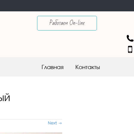
Работаем On-line
Skip to content
Главная
Контакты
ый
Next
→