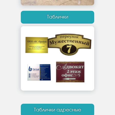
Таблички
Таблички адресные