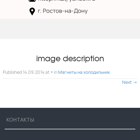
г. Ростов-на-Дону
Skip to
content
image description
Published
14.09.2014
at
×
in
Магниты на холодильник
Next
→
КОНТАКТЫ