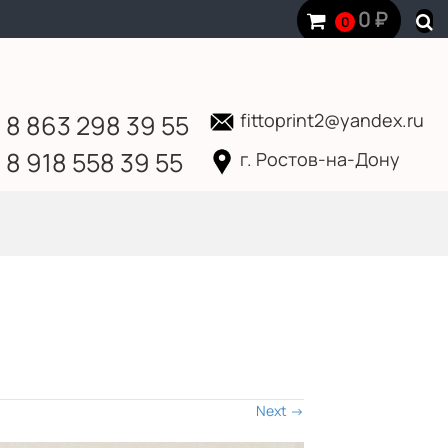
0
₽
0
8 863 298 39 55
fittoprint2@yandex.ru
8 918 558 39 55
г. Ростов-на-Дону
Next
→