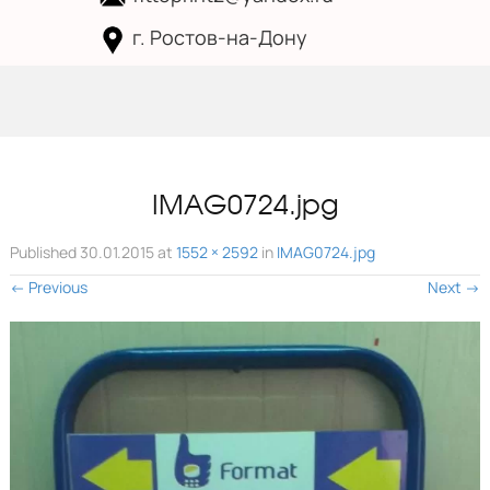
г. Ростов-на-Дону
Skip to
content
IMAG0724.jpg
Published
30.01.2015
at
1552 × 2592
in
IMAG0724.jpg
←
Previous
Next
→