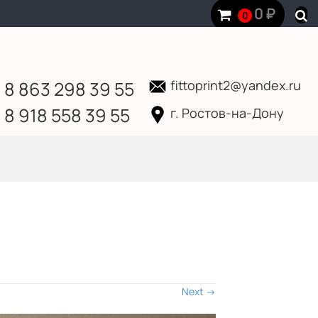
0
₽
0
8 863 298 39 55
fittoprint2@yandex.ru
8 918 558 39 55
г. Ростов-на-Дону
Next
→