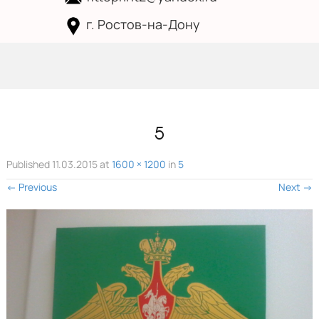
г. Ростов-на-Дону
Skip to
content
5
Published
11.03.2015
at
1600 × 1200
in
5
←
Previous
Next
→