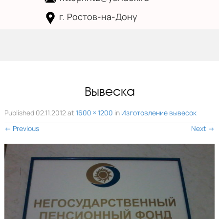
г. Ростов-на-Дону
Skip to
content
Вывеска
Published
02.11.2012
at
1600 × 1200
in
Изготовление вывесок
←
Previous
Next
→