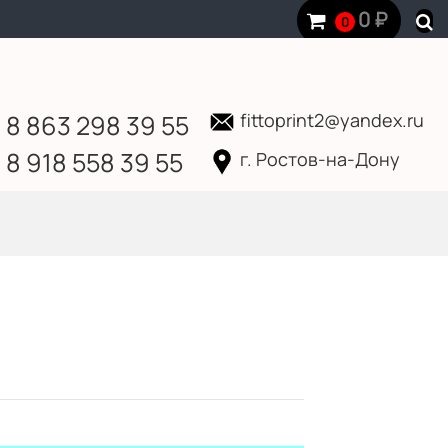
0
₽
0
8 863 298 39 55
fittoprint2@yandex.ru
8 918 558 39 55
г. Ростов-на-Дону