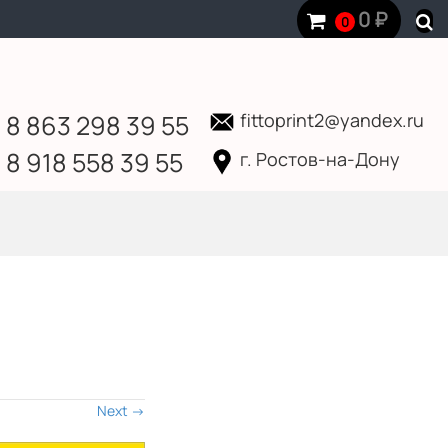
0
₽
0
8 863 298 39 55
fittoprint2@yandex.ru
8 918 558 39 55
г. Ростов-на-Дону
Next
→