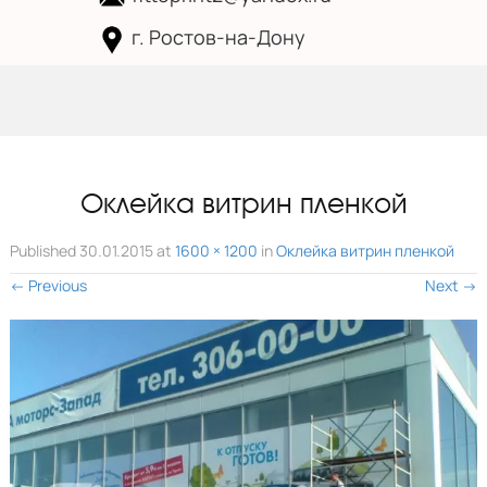
г. Ростов-на-Дону
Skip to
content
Оклейка витрин пленкой
Published
30.01.2015
at
1600 × 1200
in
Оклейка витрин пленкой
←
Previous
Next
→