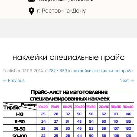
г. Ростов-на-Дону
Skip to
content
наклейки специальные прайс
Published
17.09.2014
at
787 × 339
in
наклейки специальные прайс
←
Previous
Next
→