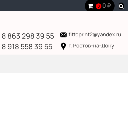
0
₽
0
8 863 298 39 55
fittoprint2@yandex.ru
8 918 558 39 55
г. Ростов-на-Дону