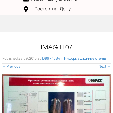
г. Ростов-на-Дону
Skip to
content
IMAG1107
Published
28.09.2015
at
1386 × 1384
in
Информационные стенды
←
Previous
Next
→